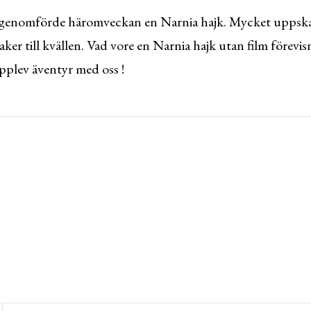
genomförde häromveckan en Narnia hajk. Mycket uppskat
er till kvällen. Vad vore en Narnia hajk utan film förevis
plev äventyr med oss !