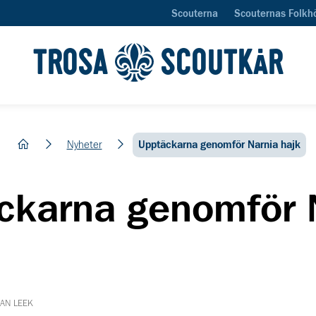
Scouterna
Scouternas Folkh
TROSA
SCOUTKÅR
hem
Nyheter
Upptäckarna genomför Narnia hajk
ckarna genomför 
KAN LEEK