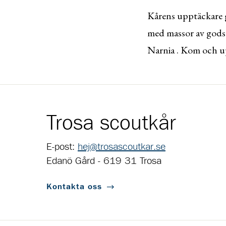
Kårens upptäckare 
med massor av godsak
Narnia . Kom och up
Trosa scoutkår
E-post:
hej@trosascoutkar.se
Edanö Gård - 619 31 Trosa
Kontakta oss