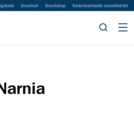
ögskola
Scoutnet
Scoutshop
Södermanlands scoutdistrikt
Öppna sök
Öpp
Narnia