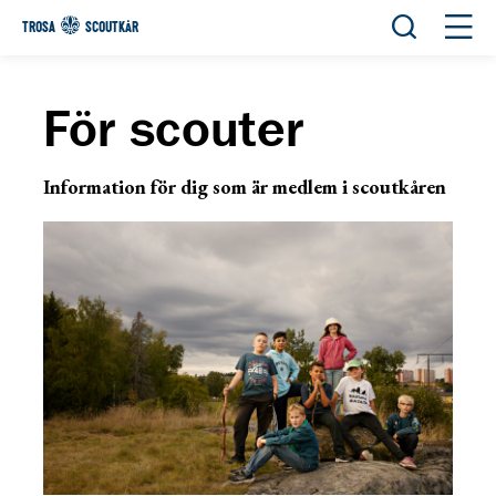
Öppna sök
Öppn
TROSA
SCOUTKÅR
För scouter
Information för dig som är medlem i scoutkåren