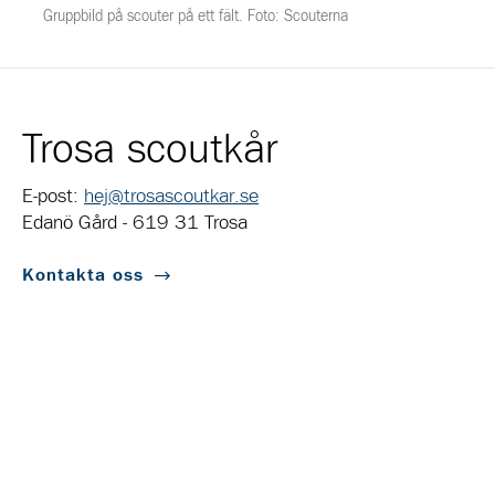
Gruppbild på scouter på ett fält. Foto: Scouterna
Trosa scoutkår
E-post:
hej@trosascoutkar.se
Edanö Gård - 619 31 Trosa
Kontakta oss