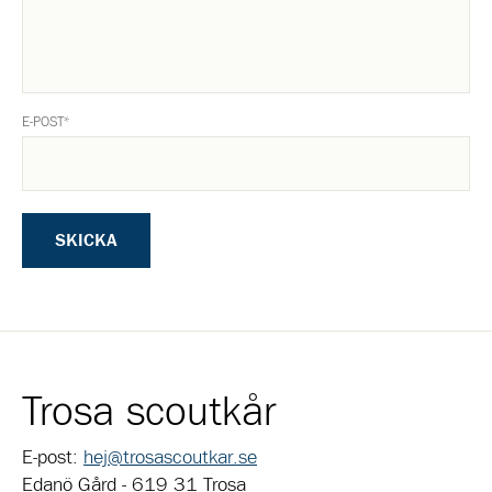
E-POST
*
SKICKA
Trosa scoutkår
E-post:
hej@trosascoutkar.se
Edanö Gård - 619 31 Trosa