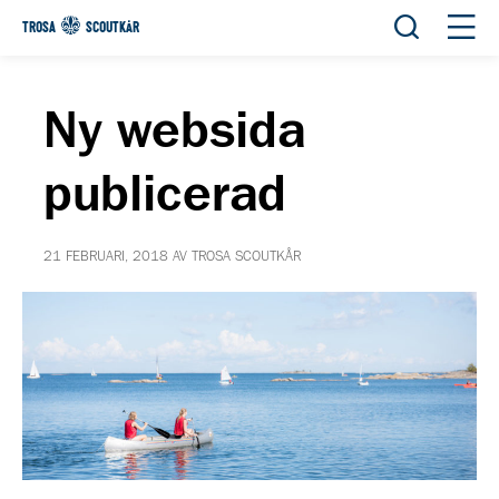
Öppna sök
Öppn
TROSA
SCOUTKÅR
Ny websida
publicerad
21 FEBRUARI, 2018 AV TROSA SCOUTKÅR