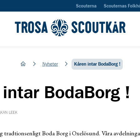
Scouterna
Scouternas Folkh
TROSA
SCOUTKÅR
hem
Nyheter
Kåren intar BodaBorg !
intar BodaBorg !
ÅKAN LEEK
g tradtionsenligt Boda Borg i Oxelösund. Våra avdelninga