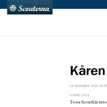
Kåren 
15 NOVEMBER, 2024 AV H
9 MARS, 2024
Trosa Scoutkår into