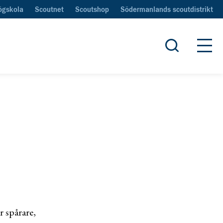
ögskola
Scoutnet
Scoutshop
Södermanlands scoutdistrikt
Öppna sök
Öpp
r spårare,