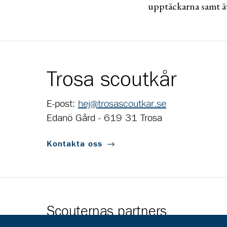
upptäckarna samt ä
Trosa scoutkår
E-post:
hej@trosascoutkar.se
Edanö Gård - 619 31 Trosa
Kontakta oss
Scouternas partners